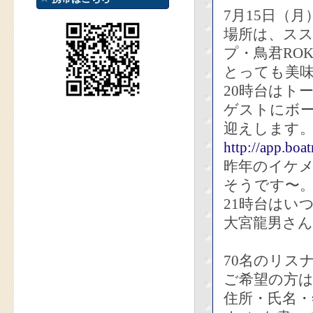
7月15日（月
場所は、ス
プ・鳥君RO
とっても美
20時台はト
ゲストにボ
迎えします
http://app.boa
昨年のイケメ
そうです〜
21時台はい
大宮龍男さん
70名のリス
ご希望の方
住所・氏名・