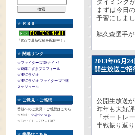
タイミング
まずは今日
予習にしまし
ＲＳＳ
鵜久森選手が
『RSSで最新投稿を配信中！』
関連リンク
2013年06
☆ファイターズDEナイト!!
開生放送ご招
☆斉藤こずゑプロフィール
☆HBCラジオ
☆HBCラジオ ファイターズ中継
スケジュール
公開生放送が
ご意見・ご感想
昨年も大好
番組へのご意見・ご感想はこちら
☆Mail：
bb@hbc.co.jp
「ボートレー
☆Fax：011－232－1287
半戦振り返
携帯はこちら