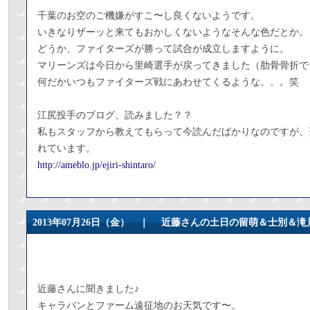
千葉のお空のご機嫌がすこ〜し良くないようです。
いきなりザーッと来てもおかしくないようなそんな色だとか。
どうか、ファイターズが勝って試合が成立しますように。
マリーンズは今日から里崎選手が戻ってきました（肋骨骨折で
何だかいつもファイターズ戦にあわせてくるような。。。笑
江尻投手のブログ、読みました？？
私もスタッフから教えてもらって今読んだばかりなのですが、
れています。
http://ameblo.jp/ejiri-shintaro/
2013年07月26日（金） ｜
近藤さんの土日の留萌＆士別＆滝
近藤さんに聞きました♪
キャラバンとファーム遠征地のお天気です〜。