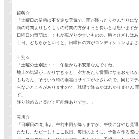
留萌☆
「土曜日の留萌は不安定な天気で、雨が降ったりやんだりにな
雨の時間よりもくもりの時間の方がずっと長いとは思いますが
日曜日の留萌は、くもが広がりやすいものの、時々ひざしはあ
土日、どちらかというと、日曜日の方がコンディションはよさ
士別☆
「土曜の士別は・・・午後から不安定なんですね。
地上の気温が上がりすぎると、夕方あたり雷雨になるおそれが
もちろん、そういう時の雨雲はサイズが小さいので、同じマチ
らないところがありますので、球場で降るかはわかりません 
す。
降り始めると長びく可能性ありです。」
滝川☆
「日曜日の滝川は、午前中雨が降りますが、午後にはやむ
ただし、ただーし！ここ数日、毎日のように、予報を作る際に