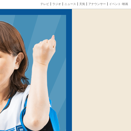
テレビ
ラジオ
ニュース
天気
アナウンサー
イベント･映画