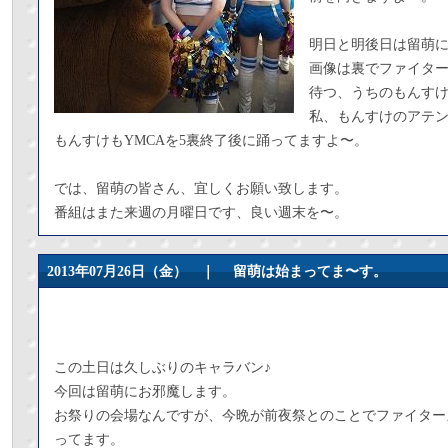
明日と明後日は留萌
画像は裏でファイタ
待つ、うちのもんす
私、もんすけのアテン
もんすけもYMCAを5裏終了後に踊ってますよ〜。
では、留萌の皆さん、宜しくお願い致します。
番組はまた来週の月曜日です、良い週末を〜。
2013年07月26日（金） ｜
留萌は始まってま〜す。
この土日は久しぶりのキャラバン♪
今回は留萌にお邪魔します。
お祭りの会場なんですが、今晩が前夜祭とのことでファイター
ってます。