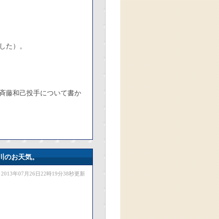
した）。
斉藤和己投手について書か
川のお天気。
2013年07月26日22時19分38秒更新