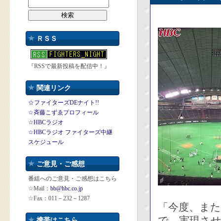
ＲＳＳ
『RSSで最新投稿を配信中！』
関連リンク
☆ファイターズDEナイト!!
☆斉藤こずゑプロフィール
☆HBCラジオ
☆HBCラジオ ファイターズ中継
スケジュール
ご意見・ご感想
番組へのご意見・ご感想はこちら
☆Mail：
bb@hbc.co.jp
☆Fax：011－232－1287
「今度、ま
で、実現さ
携帯はこちら