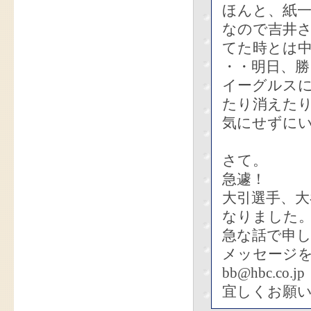
ほんと、紙
なので吉井
てた時とは
・・明日、
イーグルス
たり消えた
気にせずに
さて。
急遽！
大引選手、大
なりました
急な話で申し
メッセージ
bb@hbc.co.jp
宜しくお願い