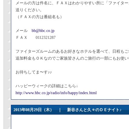
メールの方は件名に、ＦＡＸはわかりやすい所に「ファイター
送りください。
（ＦＡＸの方は番組名も）
メール
bb@hbc.co.jp
ＦＡＸ 0112321287
ファイターズルームのあるお好きなホテルを選べて、日程もご
追加料金もＯＫなのでご家族皆さんのご旅行の一部にもお使い
お待ちしてま〜す♪♪
ハッピーウィークの詳細はこちら↓
http://www.hbc.co.jp/radio/info/happy/index.html
2013年08月29日（木） ｜
新谷さんと久々のＤＥナイト♪