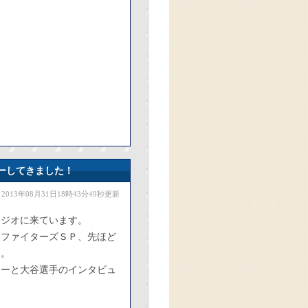
ーしてきました！
2013年08月31日18時43分49秒更新
タジオに来ています。
ーファイターズＳＰ、先ほど
た。
ューと大谷選手のインタビュ
。