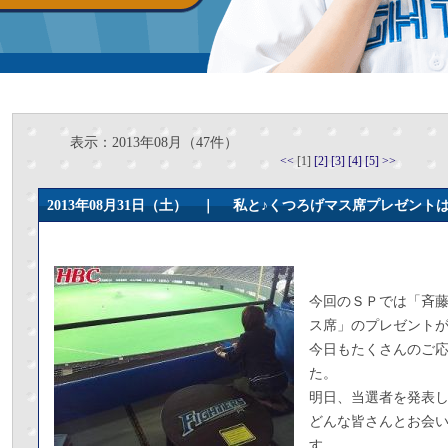
表示：2013年08月（47件）
<<
[1]
[2]
[3]
[4]
[5]
>>
2013年08月31日（土） ｜
私と♪くつろげマス席プレゼント
今回のＳＰでは「斉
ス席」のプレゼント
今日もたくさんのご
た。
明日、当選者を発表
どんな皆さんとお会
す。