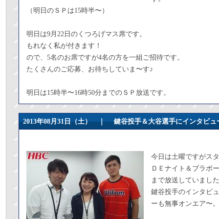
（明日のＳＰは15時半〜）
明日は9月22日のくつろげマス席です。
もれなく私が付きます！
ので、5名のお席ですが4名の方を一組ご招待です。
たくさんのご応募、お待ちしていま〜す♪
明日は15時半〜16時50分までのＳＰ放送です。
2013年08月31日（土） ｜
鍵谷投手＆大谷選手にインタビュ
今日は土曜ですがス
ＤＥナイト＆ブラボ
まで放送していまし
鍵谷投手のインタビ
ーも無事オンエア〜