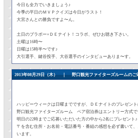
今日も全力でいきましょう♪
今季の平日のＭＶＰクイズは今日がラスト！
大宮さんとの勝負ですよ〜ん。
土日のブラボー×ＤＥナイト！コラボ、ぜひお聴き下さい。
土曜は16時〜
日曜は15時半〜です♪
大引選手、鍵谷投手、大谷選手のインタビューありま〜す。
2013年08月29日（木） ｜
野口観光ファイターズルームのご
ハッピーウィークは日曜までですが、ＤＥナイトのプレゼント
野口観光ファイターズルーム ペア宿泊券はエントリー方式で
明日の22時までご応募いただいた方の中から2名にプレゼント♪
〒を含む住所・お名前・電話番号・番組の感想を必ず書いて、
います。