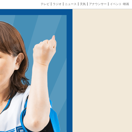
テレビ
ラジオ
ニュース
天気
アナウンサー
イベント･映画