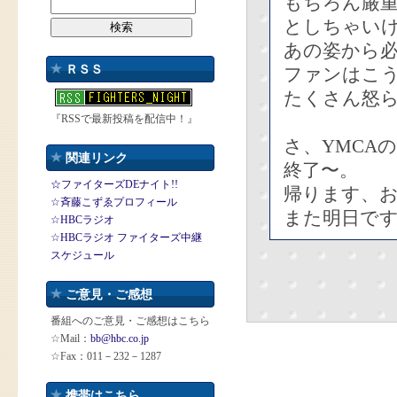
もちろん厳
としちゃい
あの姿から
ＲＳＳ
ファンはこ
たくさん怒
『RSSで最新投稿を配信中！』
さ、YMCA
関連リンク
終了〜。
☆ファイターズDEナイト!!
帰ります、
☆斉藤こずゑプロフィール
また明日で
☆HBCラジオ
☆HBCラジオ ファイターズ中継
スケジュール
ご意見・ご感想
番組へのご意見・ご感想はこちら
☆Mail：
bb@hbc.co.jp
☆Fax：011－232－1287
携帯はこちら