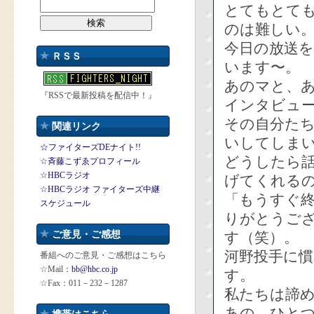
とてもとて
のは難しい
今日の放送
ＲＳＳ
います〜。
あのマと、
『RSSで最新投稿を配信中！』
インタビュ
その自分た
関連リンク
いしてしま
☆ファイターズDEナイト!!
どうしたら
☆斉藤こずゑプロフィール
☆HBCラジオ
げてくれる
☆HBCラジオ ファイターズ中継
「もうすぐ
スケジュール
りがとうご
ご意見・ご感想
す（笑）。
河野投手に
番組へのご意見・ご感想はこちら
☆Mail：
bb@hbc.co.jp
す。
☆Fax：011－232－1287
私たちは諦
あの、ひと