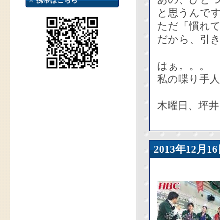
携帯はこちら
と思うんで
ただ「慣れ
だから、引き
はぁ。。。
私の喋り手人
木曜日、坪
2013年12