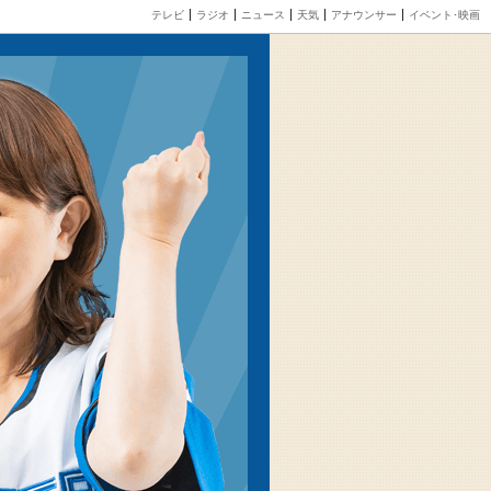
テレビ
ラジオ
ニュース
天気
アナウンサー
イベント･映画