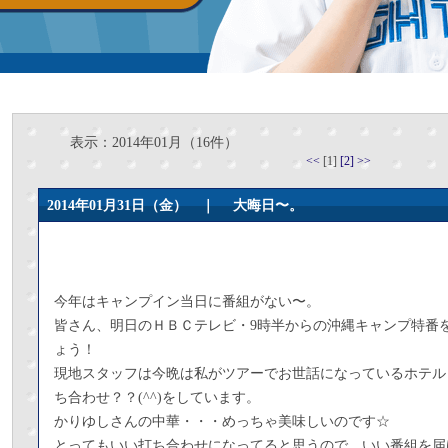
表示：2014年01月（16件）
<<
[1]
[2]
>>
2014年01月31日（金） ｜
大晦日〜。
今年はキャンプイン当日に番組がない〜。
皆さん、明日のＨＢＣテレビ・9時半からの沖縄キャンプ特番
ょう！
現地スタッフは今晩は私がツアーでお世話になっているホテル
ち合わせ？？(^^)をしています。
かりゆしさんの中華・・・めっちゃ美味しいのです☆
とってもいい打ち合わせになってると思うので、いい番組を届