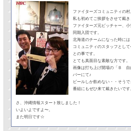
ファイターズコミュニティの村
私も初めてご挨拶をさせて戴き
ファイターズ元ピッチャー、小
同期入団です。
北海道のチームになった時には
コミュニティのスタッフとして
との事です。
とても真面目な素敵な方です。
画像は打ち上げ開場の「Ｂ 自
バーにて♪
ビールしか飲めない・・そうで
番組にもぜひ来て戴きたいです
さ、沖縄情報スタート致しました！
いよいよですよ〜。
また明日です☆