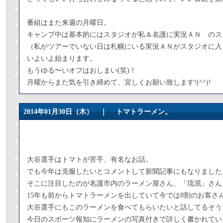
番組はまた来週の月曜日。
キャンプ中は基本的にはスタジオが私＆名護に実況ＡＮ のス
（私がツアーでいない日は札幌にいる実況ＡＮがスタジオに入
いよいよ始まります。
もうゆる〜いオフはおしまい(笑)！
月曜からまた気を引き締めて、宜しくお願い致します!(^^)!
2014年01月30日（木） ｜
トマトラーメン。
大谷選手はトマトが苦手、有名なお話。
でも今年は克服したいとコメントして新聞記事にもなりました
そこに注目したのが名護市内のラーメン屋さん、「琉泯」さん
15年も前からトマトラーメンを出していて今では8割のお客さ
大谷選手にもこのラーメンを食べてもらいたいと話してるそう
今日のスポーツ報知にラーメンの写真付きで詳しく書かれてい