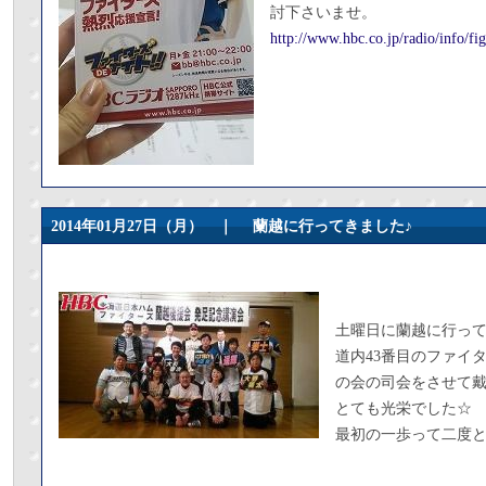
討下さいませ。
http://www.hbc.co.jp/radio/info/fig
2014年01月27日（月） ｜
蘭越に行ってきました♪
土曜日に蘭越に行っ
道内43番目のファイ
の会の司会をさせて
とても光栄でした☆
最初の一歩って二度