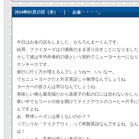
2014年01月23日（木） ｜
お金・・・・。
今日はお金の話をしました、もちろんまーくんです。
結局、ファイターズは13連敗のまま送り出すことになりました
そして彼は平均年俸約23億という契約でニューヨーカーになり
ヤンキースです。
旅行に行く方が増えるんでしょうね〜、いいな〜。
でもニューヨークだと片言英語じゃ無理なんでしょうね、
ヨーカーの皆さんは早口なんでしょうね、
美味しい物も最先端だから道産子の私の口には合わないかしら
寒い中でもコートの前を開けてテイクアウトのコーヒー片手に
んですよね、
あ、野球シーズンは寒くないのか？？
っていうか「テイクアウト」って和製英語なんですよね、なん
は！
・・・・と、妄想が楽しい本日でした。