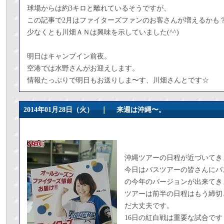
球場からは約3キロと離れているそうですが、
この記事で2月はファイターズファンのお客さんが増えるかも
少なくとも川畑ＡＮは興味を示していました(^^)
明日はキャンプイン前夜。
空港では水野さんがお迎えします。
情報たっぷりで明日もお送りしま〜す、川畑さんとです☆
2014年01月28日（火） ｜
来週は沖縄〜。
沖縄ツアーの日程が近づいてき
今日はバスツアーの皆さんにバ
の今年のバージョンが出来てき
ツアーは前半の日程はもう締切
だ大丈夫です。
16日の紅白戦は重要な試合です