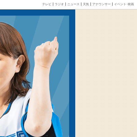
テレビ
ラジオ
ニュース
天気
アナウンサー
イベント･映画