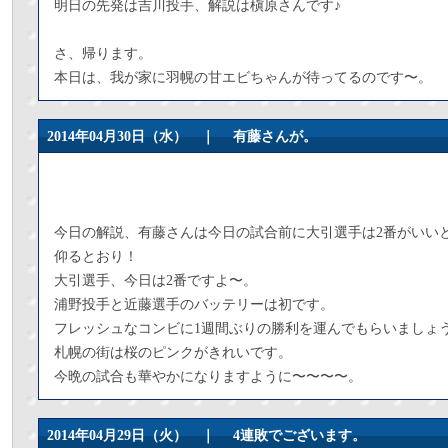
明日の先発は吉川投手、解説は槇原さんです♪
さ、帰ります。
本日は、我が家に羽幌の甘エビちゃんが待ってるのです〜。
2014年04月30日（水） ｜
有藤さんが。
今日の解説、有藤さんは今日の試合前に大引選手は2番がいい
仰るとおり！
大引選手、今日は2番ですよ〜。
浦野投手と近藤選手のバッテリーは初です。
フレッシュなコンビに1週間ぶりの勝利を運んでもらいましょ
札幌の街は桜のピンクがきれいです。
今晩の試合も華やかになりますように〜〜〜〜。
2014年04月29日（火） ｜
4連敗でございます。