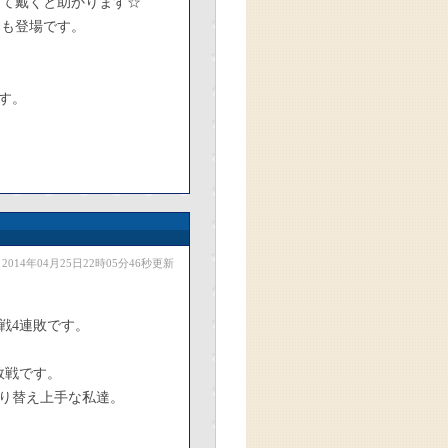
って戴くと助かります☆
んも登場です。
す。
2014年04月25日22時05分46秒更新
戦4連敗です。
敗戦です。
り替え上手な私達。