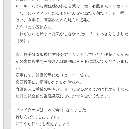
ルーキーながら責任感のある言葉ですね、有藤さん？？ね？？
「なーにを？？プロたるものそんなの当たり前だ！」と一喝。
はい、今季初、有藤さんから叱られる私。
大うけの小笠原さん。
これがないと始まった気がしなかったので、すっきりしました
（笑）。
宮西投手は降板後に右膝をアイシングしていたと伊藤さんから
その宮西投手を有藤さんは最初はＭＶＰに選んでくださいまし
が。
変更して、浦野投手になりました（笑）。
宮西投手にご応募いただいた皆様へ。
有藤さんご希望のキャンディーになるかどうかはわかりません
明日の試合前の当選発表にぜひお付き合いください。
ファイターズはこれで4位になりました。
苦しんだ4月もおしまい。
にこやかに5月を迎えましょう。