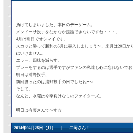
負けてしまいました、本日のデーゲーム。
メンドーサ投手をなかなか援護できないですね・・・。
4月は明日でオシマイです。
スカッと勝って勝利の5月に突入しましょう〜、来月は20日か
はいけません。
エラー、四球を減らす。
プレーをするのは選手ですがファンの私達も心に忘れないでお
明日は浦野投手。
前回勝ったのは浦野投手の日でしたね〜♪
そして。
なんと、水曜は今季負けなしのファイターズ。
明日は有藤さんで〜す☆
2014年04月28日（月） ｜
二岡さん！