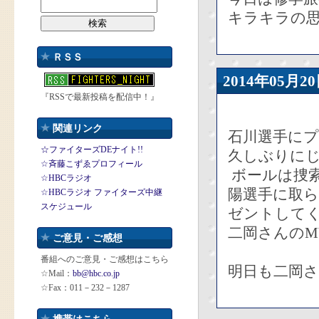
キラキラの
ＲＳＳ
2014年05
『RSSで最新投稿を配信中！』
関連リンク
石川選手にプ
☆ファイターズDEナイト!!
久しぶりに
☆斉藤こずゑプロフィール
ボールは捜
☆HBCラジオ
陽選手に取
☆HBCラジオ ファイターズ中継
スケジュール
ゼントして
二岡さんのM
ご意見・ご感想
番組へのご意見・ご感想はこちら
明日も二岡
☆Mail：
bb@hbc.co.jp
☆Fax：011－232－1287