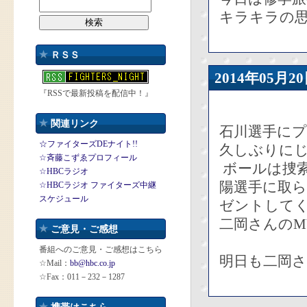
キラキラの
ＲＳＳ
2014年05
『RSSで最新投稿を配信中！』
関連リンク
石川選手にプ
☆ファイターズDEナイト!!
久しぶりに
☆斉藤こずゑプロフィール
ボールは捜
☆HBCラジオ
陽選手に取
☆HBCラジオ ファイターズ中継
スケジュール
ゼントして
二岡さんのM
ご意見・ご感想
番組へのご意見・ご感想はこちら
明日も二岡
☆Mail：
bb@hbc.co.jp
☆Fax：011－232－1287