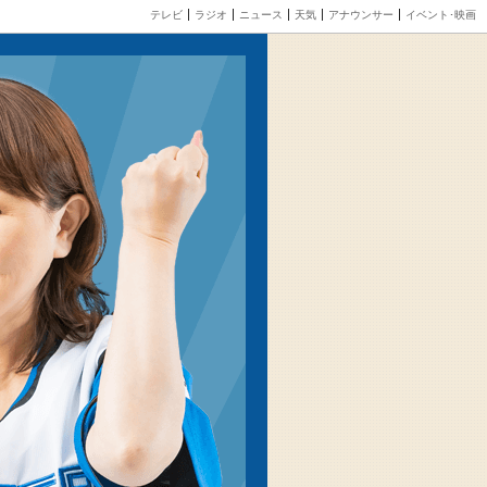
テレビ
ラジオ
ニュース
天気
アナウンサー
イベント･映画