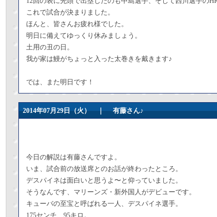
12回の表に先頭で出塁したのも中島選手、そして西川選手のHR
これで試合が決まりました。
ほんと、皆さんお疲れ様でした。
明日に備えてゆっくり休みましょう。
土用の丑の日。
我が家は鰻がちょっと入った太巻きを戴きます♪
では、また明日です！
2014年07月29日（火） ｜
有藤さん♪
今日の解説は有藤さんですよ。
いま、試合前の放送席とのお話が終わったところ。
デスパイネは面白いと思うよ〜と仰っていました。
そうなんです、マリーンズ・新外国人がデビューです。
キューバの至宝と呼ばれる一人、デスパイネ選手。
175センチ、95キロ。