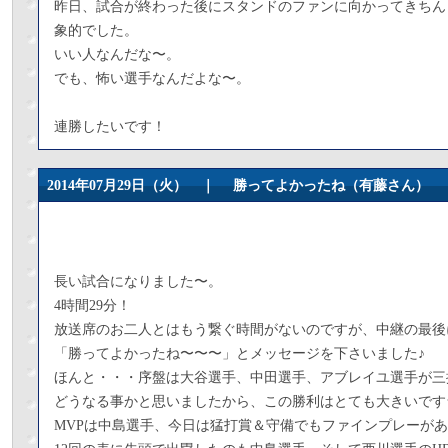
昨日、試合が終わった後にスタンドのファンに向かってきちん
象的でした。
いい人なんだな〜。
でも、怖い選手なんだよな〜。
連勝したいです！
2014年07月29日（火） ｜
勝ってよかったね（有藤さん）
長い試合になりました〜。
4時間29分！
放送席のお二人とはもう繋ぐ時間がないのですが、中継の最後
「勝ってよかったね〜〜〜」とメッセージを下さいました♪
ほんと・・・序盤は大谷選手、中田選手、アブレイユ選手が三
どうなる事かと思いましたから、この勝利はとても大きいです
MVPは中島選手、今日は猛打賞＆守備でもファインプレーが