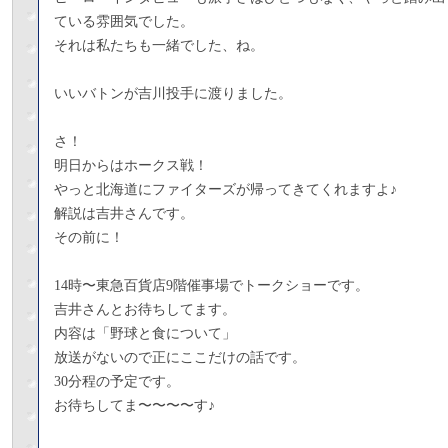
ている雰囲気でした。
それは私たちも一緒でした、ね。
いいバトンが吉川投手に渡りました。
さ！
明日からはホークス戦！
やっと北海道にファイターズが帰ってきてくれますよ♪
解説は吉井さんです。
その前に！
14時〜東急百貨店9階催事場でトークショーです。
吉井さんとお待ちしてます。
内容は「野球と食について」
放送がないので正にここだけの話です。
30分程の予定です。
お待ちしてま〜〜〜〜す♪