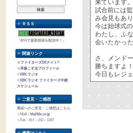
来ています
試合前には
み会見もあ
ＲＳＳ
今は始球式
わたし、ふ
『RSSで最新投稿を配信中！』
会いたかっ
関連リンク
さ、メンド
☆ファイターズDEナイト!!
勝ちますよ
☆斉藤こずゑプロフィール
今日もレジ
☆HBCラジオ
☆HBCラジオ ファイターズ中継
スケジュール
ご意見・ご感想
番組へのご意見・ご感想はこちら
☆Mail：
bb@hbc.co.jp
☆Fax：011－232－1287