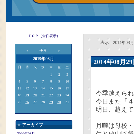
ＴＯＰ（全件表示）
表示：2014年08月
今月
＜
＞
2019年08月
2014年08
日
月
火
水
木
金
土
1
2
3
4
5
6
7
8
9
10
11
12
13
14
15
16
17
今季越えら
18
19
20
21
22
23
24
今日また「
25
26
27
28
29
30
31
明日、越え
月曜は母校・
アーカイブ
生と栗山監
2026年08月