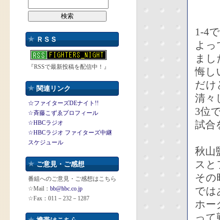
1-
ＲＳＳ
よっ
まし
『RSSで最新投稿を配信中！』
悔し
だけ
関連リンク
清々
☆ファイターズDEナイト!!
3位
☆斉藤こずゑプロフィール
試合
☆HBCラジオ
☆HBCラジオ ファイターズ中継
スケジュール
秋山
スと
ご意見・ご感想
その
番組へのご意見・ご感想はこちら
☆Mail：
bb@hbc.co.jp
では
☆Fax：011－232－1287
ホー
って