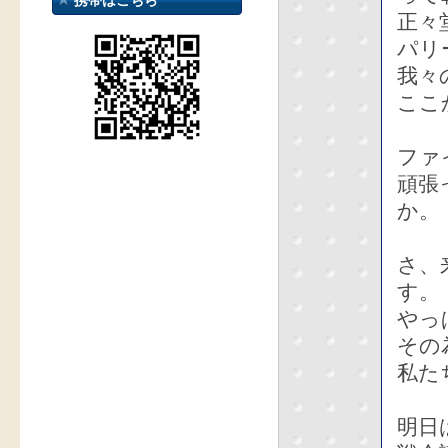
携帯はこちら
正々
パリ
我々
ここ
ファ
頑張
か。
さ、
す。
やっ
その
私た
明日