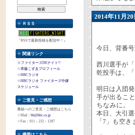
2014年11
ＲＳＳ
『RSSで最新投稿を配信中！』
今日、背番
関連リンク
☆ファイターズDEナイト!!
西川選手が「
☆斉藤こずゑプロフィール
乾投手は、「
☆HBCラジオ
☆HBCラジオ ファイターズ中継
スケジュール
明日は入団
手が出るこ
ご意見・ご感想
ちなみに。
番組へのご意見・ご感想はこちら
本日、大引
☆Mail：
bb@hbc.co.jp
「7」も空き
☆Fax：011－232－1287
携帯はこちら