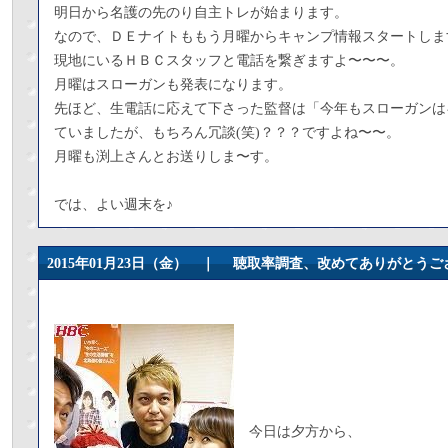
明日から名護の先のり自主トレが始まります。
なので、ＤＥナイトももう月曜からキャンプ情報スタートしま
現地にいるＨＢＣスタッフと電話を繋ぎますよ〜〜〜。
月曜はスローガンも発表になります。
先ほど、生電話に応えて下さった監督は「今年もスローガンは
ていましたが、もちろん冗談(笑)？？？ですよね〜〜。
月曜も渕上さんとお送りしま〜す。
では、よい週末を♪
2015年01月23日（金） ｜
聴取率調査、改めてありがとうご
今日は夕方から、