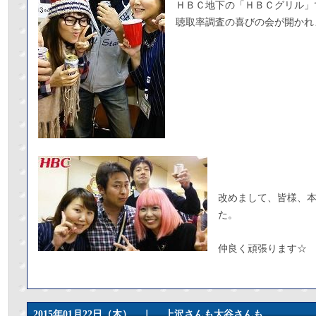
ＨＢＣ地下の「ＨＢＣグリル」
聴取率調査の喜びの会が開かれ
改めまして、皆様、
た。
仲良く頑張ります☆
2015年01月22日（木） ｜
上沢さんも大谷さんも。