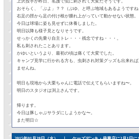
上沢投手が昨日、名護で虫に刺されて大変だそうです。
おそらく、「ぶよ」？？（ぶゆ、と呼ぶ地域もあるようですね
右足の脛から足の付け根が腫れ上がっていて動かせない状態。
今日は球場に姿も見せずに休養しました。
明日以降も様子見となりそうです。
せっかくの先乗り自主トレ・・・残念ですね・・・。
私も刺されたことあります。
かゆいというより、最初の頃は痛くて大変でした。
キャンプ見学に行かれる方も、虫刺され対策グッズも出来れば
ませんね。
明日も現地から大栗ちゃんに電話で伝えてもらいますね〜。
明日のスタジオは渕上さんです。
帰ります。
今日は豚しゃぶサラダにしようかな〜。
また明日☆
2015年01月28日（水） ｜
ケーズデンキ・発寒店に2月1日に