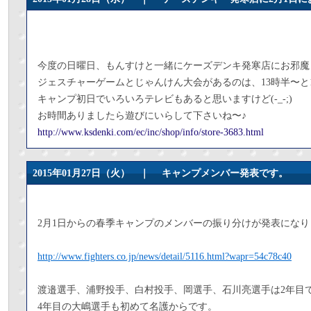
今度の日曜日、もんすけと一緒にケーズデンキ発寒店にお邪魔
ジェスチャーゲームとじゃんけん大会があるのは、13時半〜と
キャンプ初日でいろいろテレビもあると思いますけど(-_-;)
お時間ありましたら遊びにいらして下さいね〜♪
http://www.ksdenki.com/ec/inc/shop/info/store-3683.html
2015年01月27日（火） ｜
キャンプメンバー発表です。
2月1日からの春季キャンプのメンバーの振り分けが発表になり
http://www.fighters.co.jp/news/detail/5116.html?wapr=54c78c40
渡邉選手、浦野投手、白村投手、岡選手、石川亮選手は2年目
4年目の大嶋選手も初めて名護からです。