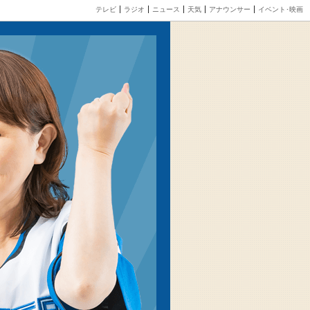
テレビ
ラジオ
ニュース
天気
アナウンサー
イベント･映画