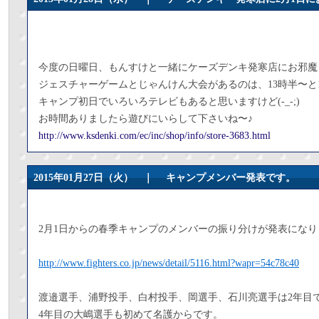
今度の日曜日、もんすけと一緒にケーズデンキ発寒店にお邪魔
ジェスチャーゲームとじゃんけん大会があるのは、13時半〜と
キャンプ初日でいろいろテレビもあると思いますけど(-_-;)
お時間ありましたら遊びにいらして下さいね〜♪
http://www.ksdenki.com/ec/inc/shop/info/store-3683.html
2015年01月27日（火） ｜
キャンプメンバー発表です。
2月1日からの春季キャンプのメンバーの振り分けが発表になり
http://www.fighters.co.jp/news/detail/5116.html?wapr=54c78c40
渡邉選手、浦野投手、白村投手、岡選手、石川亮選手は2年目
4年目の大嶋選手も初めて名護からです。