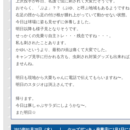
上沢投手が昨日、名護で虫に刺されて大変だそうです。
おそらく、「ぶよ」？？（ぶゆ、と呼ぶ地域もあるようですね
右足の脛から足の付け根が腫れ上がっていて動かせない状態。
今日は球場に姿も見せずに休養しました。
明日以降も様子見となりそうです。
せっかくの先乗り自主トレ・・・残念ですね・・・。
私も刺されたことあります。
かゆいというより、最初の頃は痛くて大変でした。
キャンプ見学に行かれる方も、虫刺され対策グッズも出来れば
ませんね。
明日も現地から大栗ちゃんに電話で伝えてもらいますね〜。
明日のスタジオは渕上さんです。
帰ります。
今日は豚しゃぶサラダにしようかな〜。
また明日☆
2015年01月28日（水） ｜
ケーズデンキ・発寒店に2月1日に