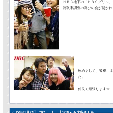
ＨＢＣ地下の「ＨＢＣグリル」
聴取率調査の喜びの会が開かれ
改めまして、皆様、
た。
仲良く頑張ります☆
2015年01月22日（木） ｜
上沢さんも大谷さんも。