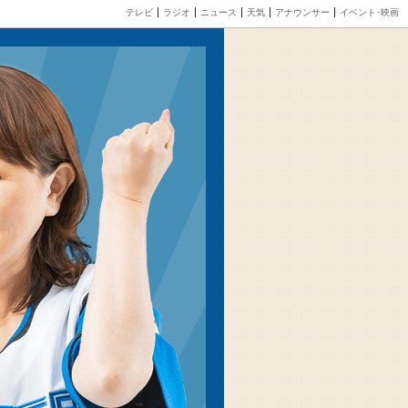
テレビ
ラジオ
ニュース
天気
アナウンサー
イベント･映画