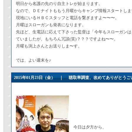
明日から名護の先のり自主トレが始まります。
なので、ＤＥナイトももう月曜からキャンプ情報スタートしま
現地にいるＨＢＣスタッフと電話を繋ぎますよ〜〜〜。
月曜はスローガンも発表になります。
先ほど、生電話に応えて下さった監督は「今年もスローガンは
ていましたが、もちろん冗談(笑)？？？ですよね〜〜。
月曜も渕上さんとお送りしま〜す。
では、よい週末を♪
2015年01月23日（金） ｜
聴取率調査、改めてありがとうご
今日は夕方から、