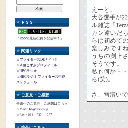
えーと。
大谷選手が2
ＲＳＳ
ル雑誌「Ter
カン違いだ
『RSSで最新投稿を配信中！』
らは初めて
楽しみです
関連リンク
うちの渕上
☆ファイターズDEナイト!!
そうです。
☆斉藤こずゑプロフィール
私も何か・
☆HBCラジオ
☆HBCラジオ ファイターズ中継
ら(笑)。
スケジュール
さ、雪漕い
ご意見・ご感想
番組へのご意見・ご感想はこちら
☆Mail：
bb@hbc.co.jp
☆Fax：011－232－1287
携帯はこちら