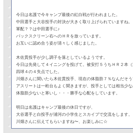
今日は名護で今キャンプ最後の紅白戦が行われました。
中田選手と大谷投手の対決が大きく取り上げられていますね。
軍配？？は中田選手に♪
バックスクリーン右へのＨＲを放っています。
お互いに認め合う姿が清々しく感じました。
木佐貫投手が少し調子を落としているようです。
今日は先発して４イニングを投げて。被安打５うちＨＲ２本（
四球４の４失点でした。
川畑さんに聞いたら木佐貫投手、現在の体脂肪７％なんだそう
アスリートは一桁台もよく聞きますが、投手としては相当少な
体脂肪少ないと寒いし・・・勝手な心配をしています。
明日は名護はキャンプ最後の休日ですが、
大谷選手と白投手が浦河の小学生とスカイプで交流をします。
川畑さんに伝えてもらいますね〜、お楽しみに☆