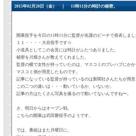
2015年02月20日（金） ｜
11時11分の時計の秘密。
開幕投手を今日の11時11分に監督が名護のビーチで発表しまし
１１・・・・大谷投手です☆
小道具としてこの会見には時計がふたつありました。
秘密を川畑さんが教えてくれました。
監督の横で女性が持っていたのは、マスコミのプレハブにかか
マスコミ側が用意したものです。
記事になっている監督が持っているのは新聞社さんたちが用意
この二つの違いは・・・動いているか、いないか。
記事の方はたくさん写真を撮るので動いてないんですね〜。
さ、明日からはオープン戦。
こちらの開幕は武田勝投手のようです。
では、番組はまた月曜日に。