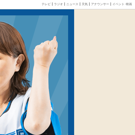
テレビ
ラジオ
ニュース
天気
アナウンサー
イベント･映画