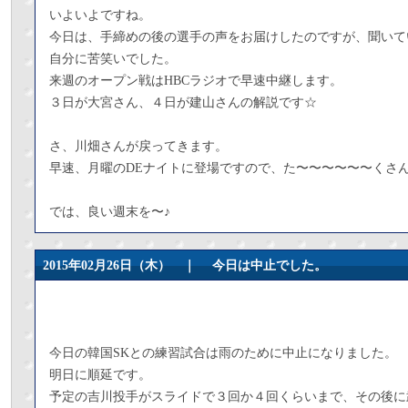
いよいよですね。
今日は、手締めの後の選手の声をお届けしたのですが、聞いて
自分に苦笑いでした。
来週のオープン戦はHBCラジオで早速中継します。
３日が大宮さん、４日が建山さんの解説です☆
さ、川畑さんが戻ってきます。
早速、月曜のDEナイトに登場ですので、た〜〜〜〜〜〜くさ
では、良い週末を〜♪
2015年02月26日（木） ｜
今日は中止でした。
今日の韓国SKとの練習試合は雨のために中止になりました。
明日に順延です。
予定の吉川投手がスライドで３回か４回くらいまで、その後に