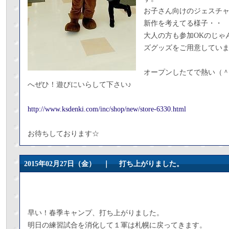
お子さん向けのジェスチ
新作を考えてる様子・・
大人の方も参加OKのじゃ
ズグッズをご用意してい
オープンしたてで熱い（
へぜひ！遊びにいらして下さい♪
http://www.ksdenki.com/inc/shop/new/store-6330.html
お待ちしております☆
2015年02月27日（金） ｜
打ち上がりました。
早い！春季キャンプ、打ち上がりました。
明日の練習試合を消化して１軍は札幌に戻ってきます。