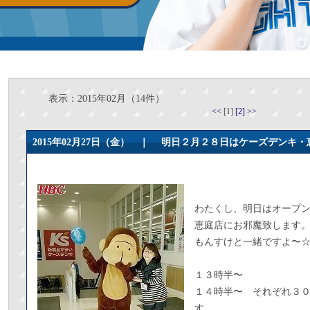
表示：2015年02月（14件）
<<
[1]
[2]
>>
2015年02月27日（金） ｜
明日２月２８日はケーズデンキ・
わたくし、明日はオープ
恵庭店にお邪魔致します
もんすけと一緒ですよ〜
１３時半〜
１４時半〜 それぞれ３
す。