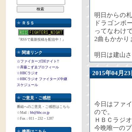
明日からの
ドラゴンボー
ＲＳＳ
ってなわけ
2曲もかかり
『RSSで最新投稿を配信中！』
関連リンク
明日は建山さ
☆ファイターズDEナイト!!
☆斉藤こずゑプロフィール
2015年04
☆HBCラジオ
☆HBCラジオ ファイターズ中継
スケジュール
ご意見・ご感想
今日はファ
番組へのご意見・ご感想はこちら
ので。
☆Mail：
bb@hbc.co.jp
☆Fax：011－232－1287
ＨＢＣラジ
今晩唯一の
携帯はこちら