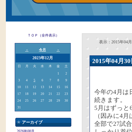
ＴＯＰ（全件表示）
表示：2015年04月
今月
＜
＞
2023年12月
2015年04
日
月
火
水
木
金
土
1
2
3
4
5
6
7
8
9
10
11
12
13
14
15
16
今年の4月は
17
18
19
20
21
22
23
続きます。
24
25
26
27
28
29
30
5月はずっと
31
（因みに4月
アーカイブ
全部で27試
しっかり首
2026年08月