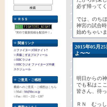
必ず帰って
では、のち
ＲＳＳ
神宮の試合
始めちゃい
『RSSで最新投稿を配信中！』
関連リンク
2015年05
☆ファイターズDEナイト!!
よ〜〜
☆斉藤こずゑプロフィール
☆HBCラジオ
☆HBCラジオ ファイターズ中継
スケジュール
明日からの
ご意見・ご感想
でも私はこ
番組へのご意見・ご感想はこちら
皆さん、待
☆Mail：
bb@hbc.co.jp
☆Fax：011－232－1287
ＲＮ むっし