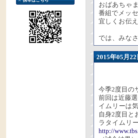
携帯はこちら
おばあちゃま
番組でメッ
宜しくお伝
では、みな
2015年05
今季2度目の
前回は近藤
イムリーは
自身2度目と
ラタイムリ
http://www.tb