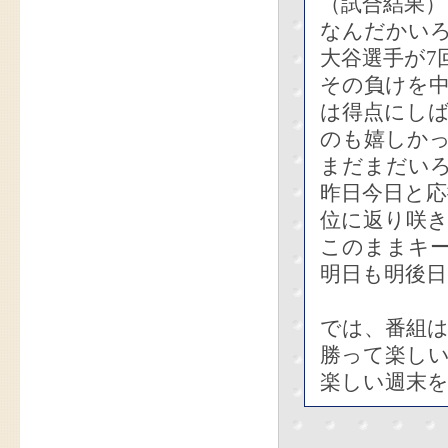
（試合結果）
なんだかい
大谷選手が7
その負けを中
は得点にし
のも嬉しか
まだまだい
昨日今日と
位に返り咲き
このままキ
明日も明後
では、番組
勝って楽し
楽しい週末を