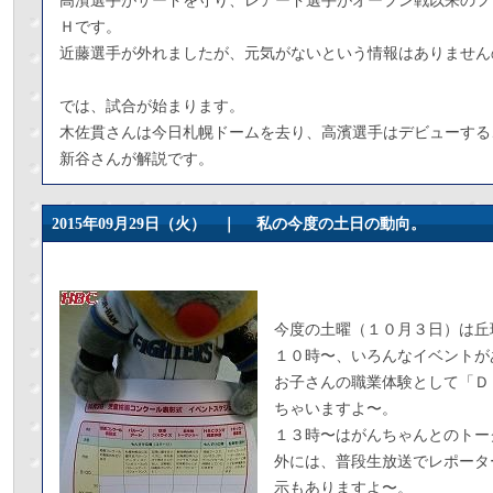
高濱選手がサードを守り、レアード選手がオープン戦以来のフ
Ｈです。
近藤選手が外れましたが、元気がないという情報はありません
では、試合が始まります。
木佐貫さんは今日札幌ドームを去り、高濱選手はデビューする
新谷さんが解説です。
2015年09月29日（火） ｜
私の今度の土日の動向。
今度の土曜（１０月３日）は丘
１０時〜、いろんなイベントが
お子さんの職業体験として「Ｄ
ちゃいますよ〜。
１３時〜はがんちゃんとのトー
外には、普段生放送でレポータ
示もありますよ〜。