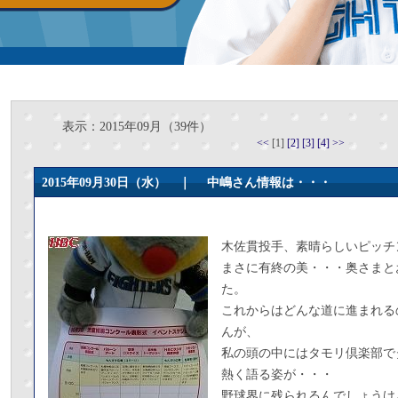
表示：2015年09月（39件）
<<
[1]
[2]
[3]
[4]
>>
2015年09月30日（水） ｜
中嶋さん情報は・・・
木佐貫投手、素晴らしいピッチ
まさに有終の美・・・奥さまと
た。
これからはどんな道に進まれる
んが、
私の頭の中にはタモリ倶楽部で
熱く語る姿が・・・
野球界に残られるんでしょうけ