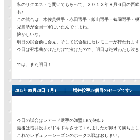
私のリクエストも聞いてもらって、２０１３年８月６日の西武
も♪
この試合は、木佐貫投手・赤田選手・飯山選手・鶴岡選手・榎
児島勢が全員一軍にいたんですよね。
懐かしいな。
明日の試合前に会見、そして試合後にセレモニーが行われます
今日は登場曲かけただけで泣けたので、明日は絶対わたし泣き
では、また明日！
2015年09月28日（月） ｜
増井投手39個目のセーブです♪
今日の試合はレアード選手の満塁HRで逆転♪
最後は増井投手がドキドキさせてくれましたが抑えて勝ちまし
これでレギュラーシーズンのホークス戦はおしまい。