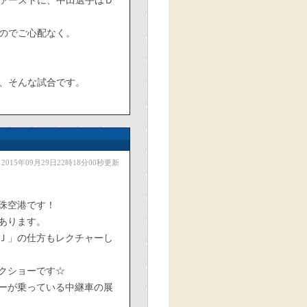
ァーストに、中田選手はＤ
のでご心配なく。
、そんな試合です。
2015年09月29日22時18分00秒更新
珠空港です！
あります。
Ｊ」の仕方もレクチャーし
クショーです☆
ーが乗っている中継車の展