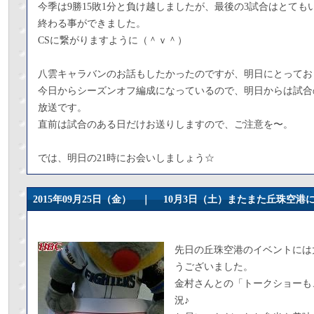
今季は9勝15敗1分と負け越しましたが、最後の3試合はとても
終わる事ができました。
CSに繋がりますように（＾ｖ＾）
八雲キャラバンのお話もしたかったのですが、明日にとってお
今日からシーズンオフ編成になっているので、明日からは試合の
放送です。
直前は試合のある日だけお送りしますので、ご注意を〜。
では、明日の21時にお会いしましょう☆
2015年09月25日（金） ｜
10月3日（土）またまた丘珠空港
先日の丘珠空港のイベントには
うございました。
金村さんとの「トークショーも
況♪