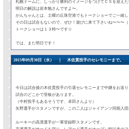
札幌ドームに、しっかり勝利のイメージをつけてＣＳを迎えた
明日の解説は岩本勉さんですよ〜。
がんちゃんとは、土曜の丘珠空港でもトークショーでご一緒し
その日は試合もないので、ぜひ！遊びに来て下さいね〜〜〜（
トークショーは１３時〜です☆
では、また明日です！
2015年09月30日（水） ｜
木佐貫投手のセレモニーまで。
今日は試合後の木佐貫投手の引退セレモニーまで中継をお送り
試合のどこかで登板があります。
（中村投手もあるそうです、卓田さんより）
矢野選手がスタメンですが、この二人はジャイアンツ同期入団
ルーキーの高濱選手が一軍登録即スタメンです。