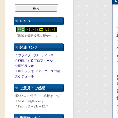
ＲＳＳ
『RSSで最新投稿を配信中！』
関連リンク
☆ファイターズDEナイト!!
☆斉藤こずゑプロフィール
☆HBCラジオ
☆HBCラジオ ファイターズ中継
スケジュール
ご意見・ご感想
番組へのご意見・ご感想はこちら
☆Mail：
bb@hbc.co.jp
☆Fax：011－232－1287