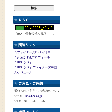
ＲＳＳ
『RSSで最新投稿を配信中！』
関連リンク
☆ファイターズDEナイト!!
☆斉藤こずゑプロフィール
☆HBCラジオ
☆HBCラジオ ファイターズ中継
スケジュール
ご意見・ご感想
番組へのご意見・ご感想はこちら
☆Mail：
bb@hbc.co.jp
☆Fax：011－232－1287