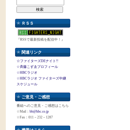
ＲＳＳ
『RSSで最新投稿を配信中！』
関連リンク
☆ファイターズDEナイト!!
☆斉藤こずゑプロフィール
☆HBCラジオ
☆HBCラジオ ファイターズ中継
スケジュール
ご意見・ご感想
番組へのご意見・ご感想はこちら
☆Mail：
bb@hbc.co.jp
☆Fax：011－232－1287