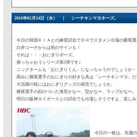
2016年02月24日（水） ｜
シーチキンマヨネーズ。
今日の韓国ＫＩＡとの練習試合でＤＨでスタメン出場の横尾選
白井コーチからは初のサインも！
それは・・・おにぎりポーズ。
握っちゃおうシリーズ第2弾です♪
ニックネームも「おにぎりくん」になっちゃうのでしょうか・
因みに横尾選手のおにぎりの好きな具は「シーチキンマヨ」だ
大活躍の暁にはおにぎりグッズの発売でしょうか。
横尾選手の顔のついた海苔かな〜、型かな〜、ラップかな〜。
明日の阪神タイガースとの試合でも出場しそうですよ、楽しみ
今日の一枚は、先週