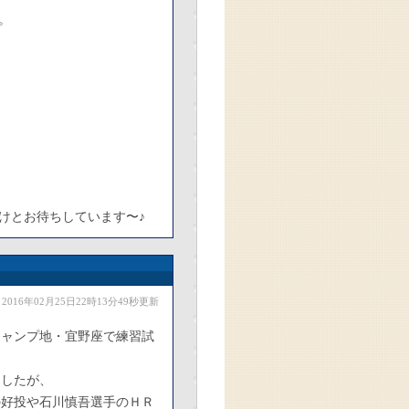
。
すけとお待ちしています〜♪
2016年02月25日22時13分49秒更新
キャンプ地・宜野座で練習試
ましたが、
の好投や石川慎吾選手のＨＲ