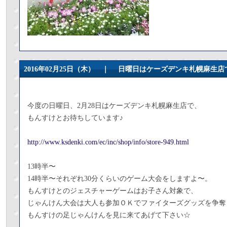
2016年02月25日（木） ｜
日曜日はケーズデンキ札幌麻生店
今度の日曜日、2月28日はケーズデンキ札幌麻生店で、
もんすけとお待ちしています♪
http://www.ksdenki.com/ec/inc/shop/info/store-949.html
13時半〜
14時半〜それぞれ30分くらいのゲーム大会をしますよ〜。
もんすけとのジェスチャーゲームはお子さん対象で、
じゃんけん大会は大人も参加ＯＫでファイターズグッズを争奪
もんすけの足じゃんけんを見に来てあげて下さい☆