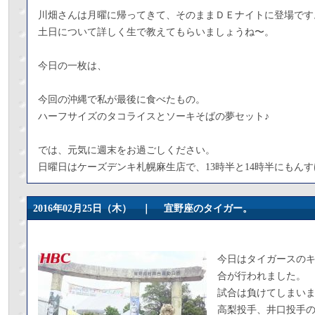
川畑さんは月曜に帰ってきて、そのままＤＥナイトに登場です
土日について詳しく生で教えてもらいましょうね〜。
今日の一枚は、
今回の沖縄で私が最後に食べたもの。
ハーフサイズのタコライスとソーキそばの夢セット♪
では、元気に週末をお過ごしください。
日曜日はケーズデンキ札幌麻生店で、13時半と14時半にもん
2016年02月25日（木） ｜
宜野座のタイガー。
今日はタイガースの
合が行われました。
試合は負けてしまい
高梨投手、井口投手