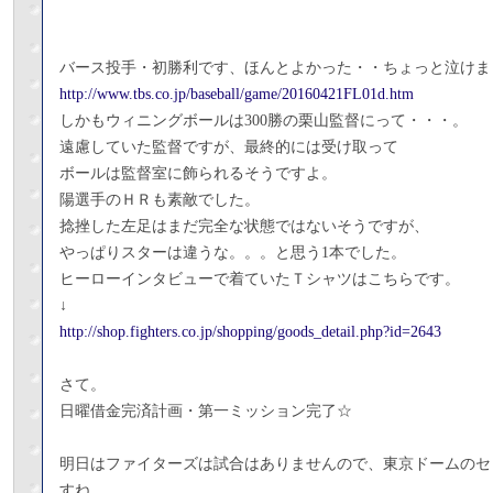
バース投手・初勝利です、ほんとよかった・・ちょっと泣けま
http://www.tbs.co.jp/baseball/game/20160421FL01d.htm
しかもウィニングボールは300勝の栗山監督にって・・・。
遠慮していた監督ですが、最終的には受け取って
ボールは監督室に飾られるそうですよ。
陽選手のＨＲも素敵でした。
捻挫した左足はまだ完全な状態ではないそうですが、
やっぱりスターは違うな。。。と思う1本でした。
ヒーローインタビューで着ていたＴシャツはこちらです。
↓
http://shop.fighters.co.jp/shopping/goods_detail.php?id=2643
さて。
日曜借金完済計画・第一ミッション完了☆
明日はファイターズは試合はありませんので、東京ドームのセ
すね。