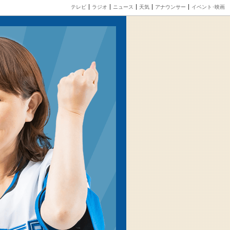
テレビ
ラジオ
ニュース
天気
アナウンサー
イベント･映画