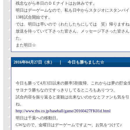
残念ながら本日のＤＥナイトはお休みです。
明日はデーゲームなので、私も日中からスタジオにスタンバイ
13時試合開始です。
では、明日は早いので（わたしたちにしては 笑）帰りますね
放送を待っていて下さった皆さん、メッセージ下さった皆さん
た。
また明日☆
2016年04月27日（水） ｜
今日も勝ちました☆
今日も勝って4月3日以来の勝率5割復帰、これからは夢の貯金
サヨナラ勝ちなのですっきりしてるところもありつつ、
試合内容を振り返ると楽観は出来ないのかなとファンも気を引
ね。
http://www.tbs.co.jp/baseball/game/20160427FK01d.html
明日は千葉への移動日。
GWなので、金曜日はデーゲームですよ〜、お気をつけて♪