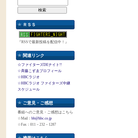
ＲＳＳ
『RSSで最新投稿を配信中！』
関連リンク
☆ファイターズDEナイト!!
☆斉藤こずゑプロフィール
☆HBCラジオ
☆HBCラジオ ファイターズ中継
スケジュール
ご意見・ご感想
番組へのご意見・ご感想はこちら
☆Mail：
bb@hbc.co.jp
☆Fax：011－232－1287