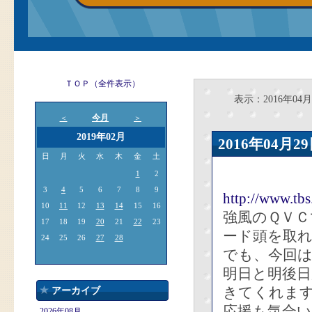
ＴＯＰ（全件表示）
表示：2016年04月
今月
＜
＞
2019年02月
2016年04
日
月
火
水
木
金
土
1
2
3
4
5
6
7
8
9
http://www.tb
10
11
12
13
14
15
16
強風のＱＶＣ
17
18
19
20
21
22
23
ード頭を取
24
25
26
27
28
でも、今回は
明日と明後
きてくれま
アーカイブ
応援も気合
2026年08月