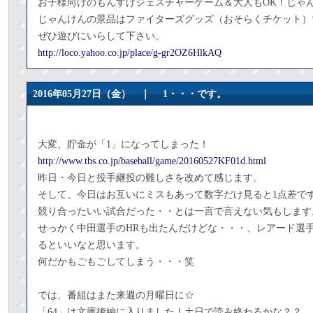
お子様向けのもんすけジェスチャーゲーム＆大人もOK！じゃ
じゃんけんの景品はファイターズグッズ（おそらくチケット）
ぜひ遊びにいらして下さい。
http://loco.yahoo.co.jp/place/g-gr2OZ6HlkAQ
2016年05月27日（金） ｜
1・・・です。
大変、貯金が「1」になってしまった！
http://www.tbs.co.jp/baseball/game/20160527KF01d.html
昨日・今日と投手継投の難しさを改めて感じます。
そして、今日はお互いにミスもあって数字だけ見ると1点差で
競り合ったいい試合だった・・とは一言で言えない気もします
せっかく中田選手のHRも出たんだけどな・・・、レアード選手
るといいなと思います。
何だかもごもごしてしまう・・・笑
では、番組はまた来週の月曜日に☆
「64」は文庫後編に入りました！土日で読み終わるかな？？