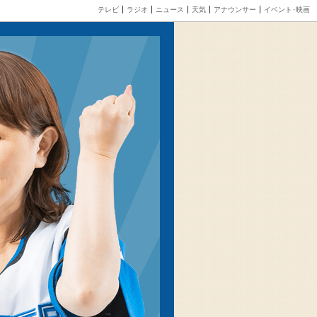
テレビ
ラジオ
ニュース
天気
アナウンサー
イベント･映画