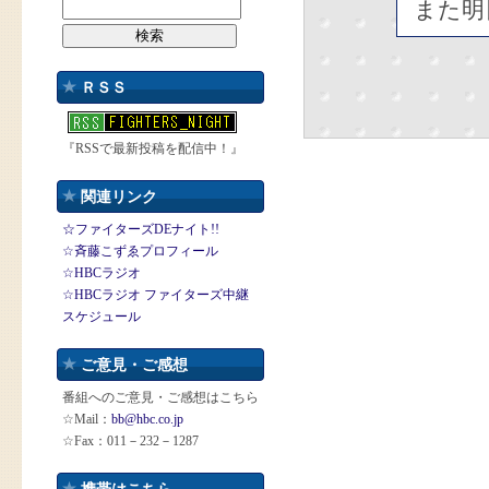
また明
ＲＳＳ
『RSSで最新投稿を配信中！』
関連リンク
☆ファイターズDEナイト!!
☆斉藤こずゑプロフィール
☆HBCラジオ
☆HBCラジオ ファイターズ中継
スケジュール
ご意見・ご感想
番組へのご意見・ご感想はこちら
☆Mail：
bb@hbc.co.jp
☆Fax：011－232－1287