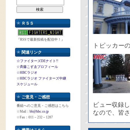
ＲＳＳ
『RSSで最新投稿を配信中！』
トピッカー
関連リンク
☆ファイターズDEナイト!!
☆斉藤こずゑプロフィール
☆HBCラジオ
☆HBCラジオ ファイターズ中継
スケジュール
ご意見・ご感想
ビュー収録
番組へのご意見・ご感想はこちら
なので、皆
☆Mail：
bb@hbc.co.jp
☆Fax：011－232－1287