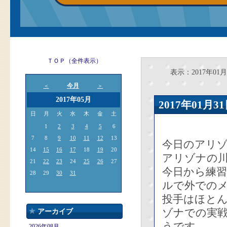
ＴＯＰ（全件表示）
表示：2017年01月
今月
＜
＞
2017年05月
2017年01
日
月
火
水
木
金
土
1
2
3
4
5
6
7
8
9
10
11
12
13
今日のアリ
14
15
16
17
18
19
20
アリゾナの
21
22
23
24
25
26
27
今日から練
28
29
30
31
ルで外での
投手はほと
ゾナでの実
アーカイブ
うです。
2026年08月