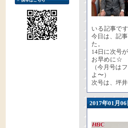
携帯はこちら
いる記事で
今日は、記
た。
14日に次号
お早めに☆
（今月号は
よ〜）
次号は、坪
2017年01