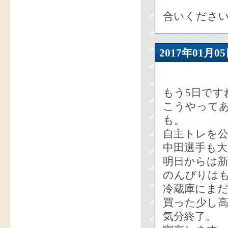
合いくださ
2017年01
もう5日です
こうやって
も。
自主トレを
中田選手も
明日からは
のんびりは
冷蔵庫にま
買った少し
気分終了。