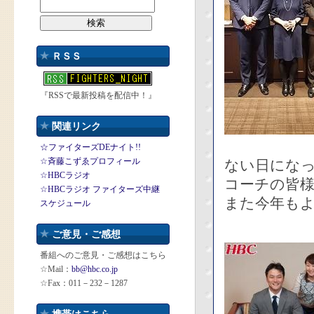
ＲＳＳ
『RSSで最新投稿を配信中！』
関連リンク
☆ファイターズDEナイト!!
☆斉藤こずゑプロフィール
ない日にな
☆HBCラジオ
コーチの皆
☆HBCラジオ ファイターズ中継
また今年も
スケジュール
ご意見・ご感想
番組へのご意見・ご感想はこちら
☆Mail：
bb@hbc.co.jp
☆Fax：011－232－1287