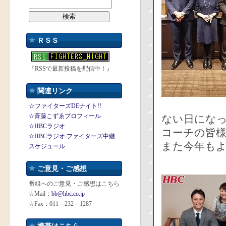
ＲＳＳ
『RSSで最新投稿を配信中！』
関連リンク
☆ファイターズDEナイト!!
☆斉藤こずゑプロフィール
ない日にな
☆HBCラジオ
コーチの皆
☆HBCラジオ ファイターズ中継
また今年も
スケジュール
ご意見・ご感想
番組へのご意見・ご感想はこちら
☆Mail：
bb@hbc.co.jp
☆Fax：011－232－1287