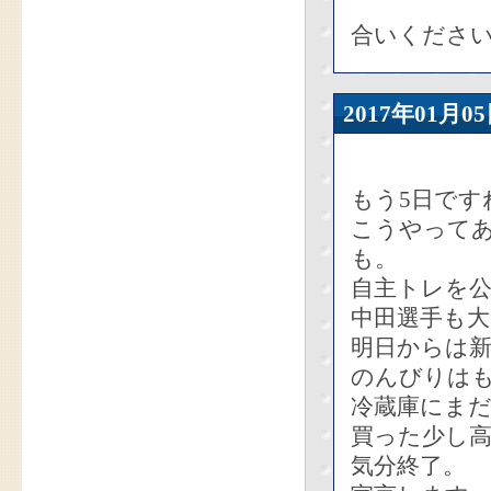
合いくださ
2017年01
もう5日です
こうやって
も。
自主トレを
中田選手も
明日からは
のんびりは
冷蔵庫にま
買った少し
気分終了。