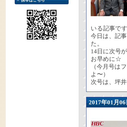
携帯はこちら
いる記事で
今日は、記
た。
14日に次号
お早めに☆
（今月号は
よ〜）
次号は、坪
2017年01