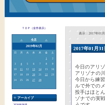
ＴＯＰ（全件表示）
表示：2017年01月
今月
＜
＞
2019年02月
2017年01
日
月
火
水
木
金
土
1
2
3
4
5
6
7
8
9
今日のアリ
10
11
12
13
14
15
16
アリゾナの
17
18
19
20
21
22
23
今日から練
24
25
26
27
28
ルで外での
投手はほと
ゾナでの実
アーカイブ
うです。
2026年08月