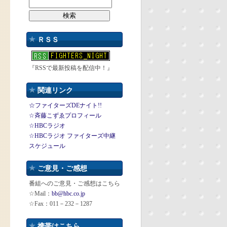
ＲＳＳ
『RSSで最新投稿を配信中！』
関連リンク
☆ファイターズDEナイト!!
☆斉藤こずゑプロフィール
☆HBCラジオ
☆HBCラジオ ファイターズ中継
スケジュール
ご意見・ご感想
番組へのご意見・ご感想はこちら
☆Mail：
bb@hbc.co.jp
☆Fax：011－232－1287
携帯はこちら