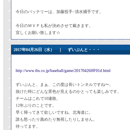
今日のバッテリーは、加藤投手−清水捕手です。
今日のＭＶＰも私が決めさせて戴きます。
宜しくお願い致します☆
2017年04月26日（水） ｜
ずいぶんと・・・
http://www.tbs.co.jp/baseball/game/20170426HF01d.html
ずいぶんと、まぁ、この度は長いトンネルですね〜。
抜けた時にどんな景色が見えるのかとっても楽しみです。
チームはこれで10連敗。
12年ぶりのことです。
早く帰ってきて欲しいですね、北海道に。
誰も怒ったり責めたり無視したりしません。
待ってます。