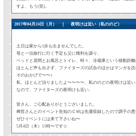
すよ、もう(笑)。
2017年04月24日（月） ｜
夜明けは近い（私ののど）
土日は家から1歩も出ませんでした。
母と一泊旅行に行く予定も父に権利を譲り、
ベッドと居間とお風呂とトイレ、時々、冷蔵庫という移動距離
ほとんど声も出さず、ファイターズの試合のほかはマンガを読
そのおかげで〜〜♪
私、ほとんど治りましたよ〜〜〜〜、私ののどの夜明けは近い
なので、ファイターズの夜明けも近い。
皆さん、ご心配ありがとうございました。
稀哲さんとのイベント告知のＣＭは先週収録したので調子の悪
ぜひイベントには来て下さいね〜
5月4日（木）11時〜です☆