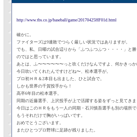
http://www.tbs.co.jp/baseball/game/20170425HF01d.html
確かに。
ファイターズは9連敗でつらく厳しい状況ではありますが。
でも、私、日曜の試合辺りから「ふつふつふつ・・・・」と勝
のではと思っています。
あとは、ふ〜〜〜〜〜〜っと吹くだけなんですよ、何かきっか
今日吹いてくれたんですけどね〜、松本選手が。
プロ初ＨＲ＆2本目も出ました、ひと試合で。
しかも世界の千賀投手から！
高卒6年目の松本選手。
同期の近藤選手、上沢投手が上で活躍する姿をずっと見てきま
今日はこのＨＲをもう一人の同期・石川慎吾選手も別の場所で
もうそれだけで胸がいっぱいです。
おめでとうございます。
またひとつプロ野球に足跡が残りました。