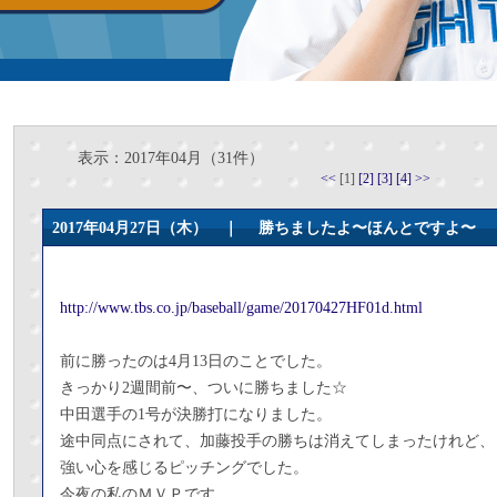
表示：2017年04月（31件）
<<
[1]
[2]
[3]
[4]
>>
2017年04月27日（木） ｜
勝ちましたよ〜ほんとですよ〜
http://www.tbs.co.jp/baseball/game/20170427HF01d.html
前に勝ったのは4月13日のことでした。
きっかり2週間前〜、ついに勝ちました☆
中田選手の1号が決勝打になりました。
途中同点にされて、加藤投手の勝ちは消えてしまったけれど、
強い心を感じるピッチングでした。
今夜の私のＭＶＰです。