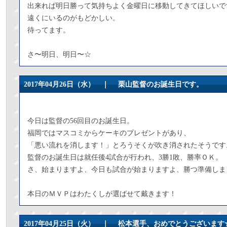
出来れば明日勝って気持ちよく金曜日に移動してきてほしいで
遠くにいるのがもどかしい。
待ってます。
さ〜明日、明日〜☆
2017年04月26日（水） ｜
栗山監督のお誕生日です。
今日は監督の56回目のお誕生日。
福岡ではマスコミからケーキのプレゼントがあり、
「悪い流れを消します！」とろうそくが吹き消されたそうです
監督のお誕生日は就任後4試合が行われ、3勝1敗、勝率ＯＫ。
さ、始まりますよ、今日も試合が始まりますよ、勝つ準備しま
本日のＭＶＰはわたくしが選ばせて戴きます！
2017年04月25日（火） ｜
松本選手、おめでとうございます