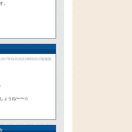
す。
2017年04月26日18時00分35秒更新
。
しょうね〜〜☆
☆