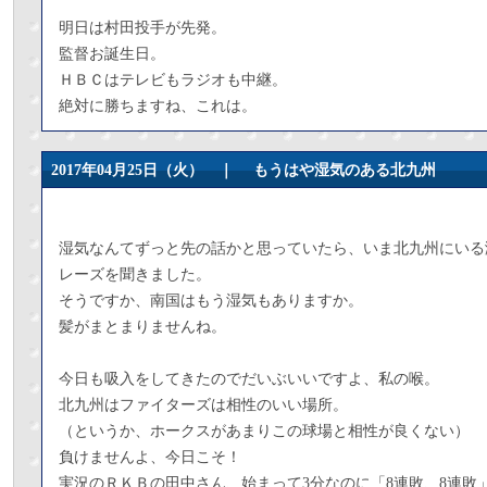
明日は村田投手が先発。
監督お誕生日。
ＨＢＣはテレビもラジオも中継。
絶対に勝ちますね、これは。
2017年04月25日（火） ｜
もうはや湿気のある北九州
湿気なんてずっと先の話かと思っていたら、いま北九州にいる
レーズを聞きました。
そうですか、南国はもう湿気もありますか。
髪がまとまりませんね。
今日も吸入をしてきたのでだいぶいいですよ、私の喉。
北九州はファイターズは相性のいい場所。
（というか、ホークスがあまりこの球場と相性が良くない）
負けませんよ、今日こそ！
実況のＲＫＢの田中さん、始まって3分なのに「8連敗、8連敗