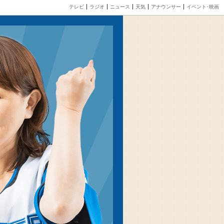
テレビ
ラジオ
ニュース
天気
アナウンサー
イベント･映画