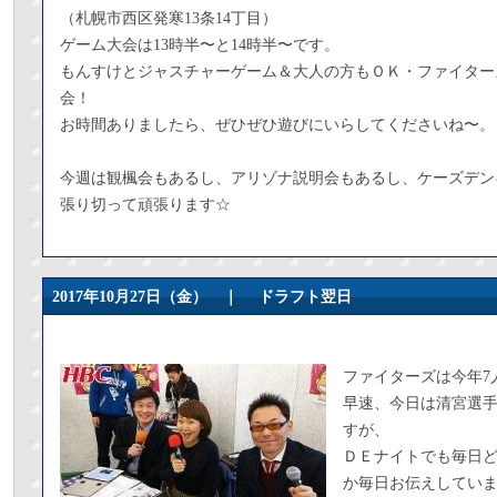
（札幌市西区発寒13条14丁目）
ゲーム大会は13時半〜と14時半〜です。
もんすけとジャスチャーゲーム＆大人の方もＯＫ・ファイター
会！
お時間ありましたら、ぜひぜひ遊びにいらしてくださいね〜。
今週は観楓会もあるし、アリゾナ説明会もあるし、ケーズデン
張り切って頑張ります☆
2017年10月27日（金） ｜
ドラフト翌日
ファイターズは今年7
早速、今日は清宮選
すが、
ＤＥナイトでも毎日
か毎日お伝えしてい