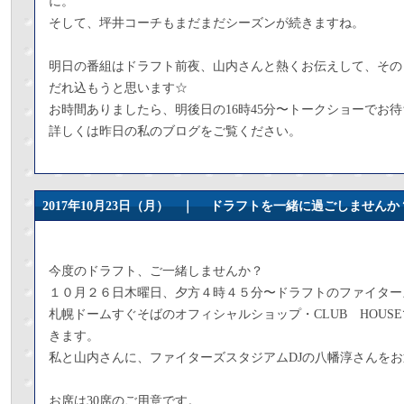
に。
そして、坪井コーチもまだまだシーズンが続きますね。
明日の番組はドラフト前夜、山内さんと熱くお伝えして、その
だれ込もうと思います☆
お時間ありましたら、明後日の16時45分〜トークショーでお
詳しくは昨日の私のブログをご覧ください。
2017年10月23日（月） ｜
ドラフトを一緒に過ごしませんか
今度のドラフト、ご一緒しませんか？
１０月２６日木曜日、夕方４時４５分〜ドラフトのファイター
札幌ドームすぐそばのオフィシャルショップ・CLUB HOUS
きます。
私と山内さんに、ファイターズスタジアムDJの八幡淳さんを
お席は30席のご用意です。