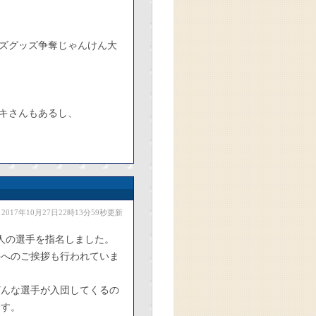
ズグッズ争奪じゃんけん大
キさんもあるし、
2017年10月27日22時13分59秒更新
人の選手を指名しました。
手へのご挨拶も行われていま
どんな選手が入団してくるの
ます。