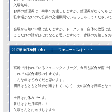
入場無料。
お席の整理券は15時半〜お渡ししますが、整理券がなくても
駐車場がないので公共の交通機関でいらっしゃってくださいね
会場から短い中継はありますが、トークショー自体の放送はあ
ここだけの話がほぼになると思いますので、皆様のお越しをお
2017年10月20日（金） ｜
フェニックスは・・・
宮崎で行われているフェニックスリーグ、今日も試合が雨で中
これで４試合連続の中止です。
こんな年は初めてだと思います。
明日はもともと試合が組まれていなく、次の試合は日曜となっ
土日はお休みで〜す。
番組はまた月曜日に！
矢萩さんとお送りします☆