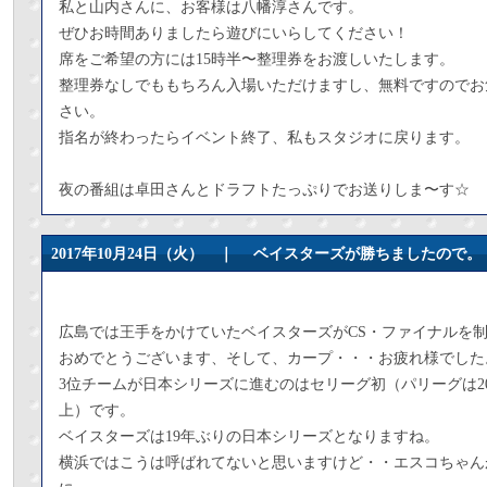
私と山内さんに、お客様は八幡淳さんです。
ぜひお時間ありましたら遊びにいらしてください！
席をご希望の方には15時半〜整理券をお渡しいたします。
整理券なしでももちろん入場いただけますし、無料ですのでお
さい。
指名が終わったらイベント終了、私もスタジオに戻ります。
夜の番組は卓田さんとドラフトたっぷりでお送りしま〜す☆
2017年10月24日（火） ｜
ベイスターズが勝ちましたので。
広島では王手をかけていたベイスターズがCS・ファイナルを
おめでとうございます、そして、カープ・・・お疲れ様でした
3位チームが日本シリーズに進むのはセリーグ初（パリーグは2
上）です。
ベイスターズは19年ぶりの日本シリーズとなりますね。
横浜ではこうは呼ばれてないと思いますけど・・エスコちゃん