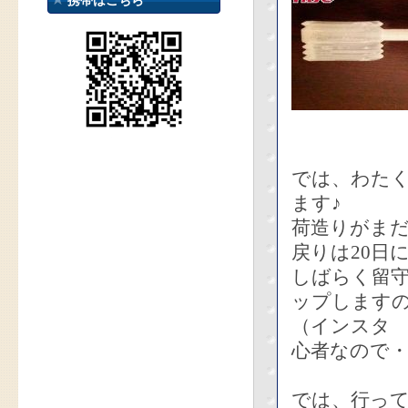
携帯はこちら
では、わた
ます♪
荷造りがま
戻りは20日
しばらく留守
ップします
（インスタ k
心者なので
では、行っ