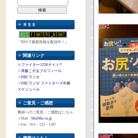
ＲＳＳ
『RSSで最新投稿を配信中！』
関連リンク
☆ファイターズDEナイト!!
☆斉藤こずゑプロフィール
☆HBCラジオ
☆HBCラジオ ファイターズ中継
スケジュール
ご意見・ご感想
番組へのご意見・ご感想はこちら
☆Mail：
bb@hbc.co.jp
☆Fax：011－232－1287