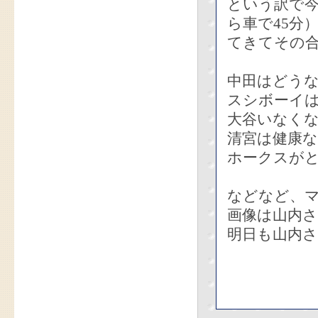
という訳で
ら車で45分
てきてその
中田はどう
スシボーイ
大谷いなく
清宮は健康
ホークスが
などなど、
画像は山内
明日も山内