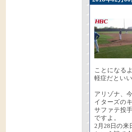
ことになる
軽症だとい
アリゾナ、
イターズの
サファテ投
ですよ。
2月28日の