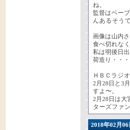
ね。
監督はベー
んあるそう
画像は山内さ
食べ切れな
私は明後日
荷造り・・・
ＨＢＣラジ
2月28日と
すよ〜。
2月28日は
ターズファ
2018年02