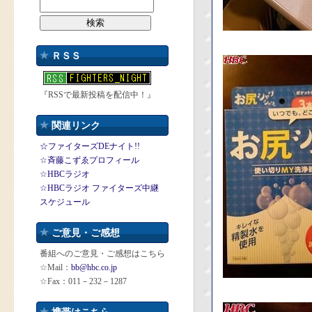
ＲＳＳ
『RSSで最新投稿を配信中！』
関連リンク
☆ファイターズDEナイト!!
☆斉藤こずゑプロフィール
☆HBCラジオ
☆HBCラジオ ファイターズ中継
スケジュール
ご意見・ご感想
番組へのご意見・ご感想はこちら
☆Mail：
bb@hbc.co.jp
☆Fax：011－232－1287