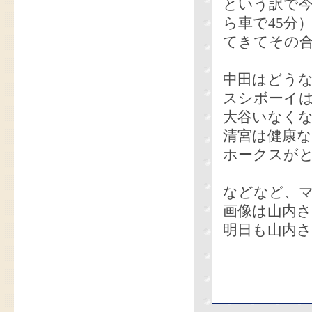
という訳で
ら車で45分
てきてその
中田はどう
スシボーイ
大谷いなく
清宮は健康
ホークスが
などなど、
画像は山内
明日も山内