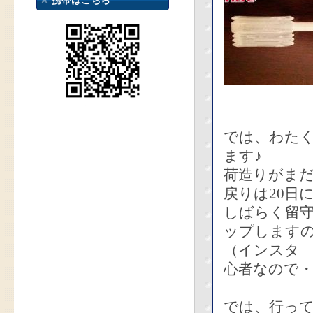
携帯はこちら
では、わた
ます♪
荷造りがま
戻りは20日
しばらく留守
ップします
（インスタ k
心者なので
では、行っ