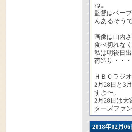
ね。
監督はベー
んあるそう
画像は山内さ
食べ切れな
私は明後日
荷造り・・・
ＨＢＣラジ
2月28日と
すよ〜。
2月28日は
ターズファ
2018年02