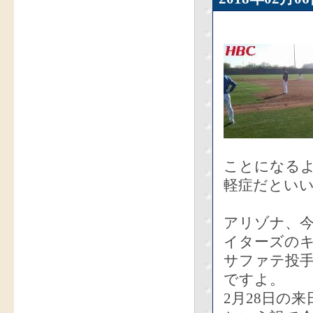
ことになる
軽症だとい
アリゾナ、
イターズの
サファテ投
ですよ。
2月28日の