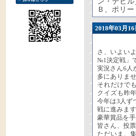
ン・デビル
Ｂ、ポリー
2018年03
さ、いよい
№1決定戦」
実況さん6人
多にありま
それだけで
クイズも昨
今年は3人ず
戦に進みま
豪華賞品を
皆さん、投
ただいま、