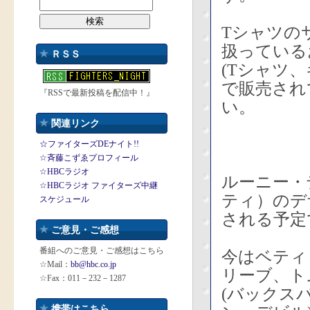
T
シャツの
扱っている
ＲＳＳ
(T
シャツ、キ
で販売され
『RSSで最新投稿を配信中！』
い。
関連リンク
☆ファイターズDEナイト!!
☆斉藤こずゑプロフィール
☆HBCラジオ
ルーニー・
☆HBCラジオ ファイターズ中継
ティ）のデ
スケジュール
される予定
ご意見・ご感想
番組へのご意見・ご感想はこちら
今は
ベティ
☆Mail：
bb@hbc.co.jp
リーブ、ト
☆Fax：011－232－1287
(バックス
携帯はこちら