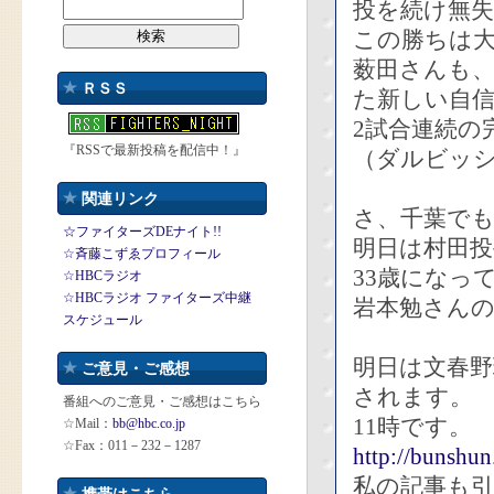
投を続け無
この勝ちは
薮田さんも
ＲＳＳ
た新しい自
2試合連続の
『RSSで最新投稿を配信中！』
（ダルビッシ
関連リンク
さ、千葉で
☆ファイターズDEナイト!!
明日は村田投
☆斉藤こずゑプロフィール
33歳になっ
☆HBCラジオ
☆HBCラジオ ファイターズ中継
岩本勉さん
スケジュール
明日は文春
ご意見・ご感想
されます。
番組へのご意見・ご感想はこちら
11時です。
☆Mail：
bb@hbc.co.jp
☆Fax：011－232－1287
http://bunshun
私の記事も