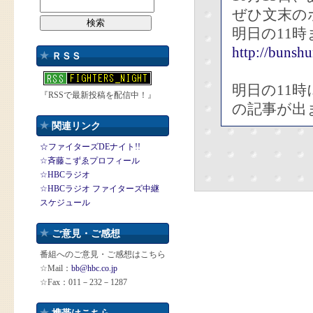
ぜひ文末の
明日の11
http://bunshu
ＲＳＳ
明日の11
『RSSで最新投稿を配信中！』
の記事が出
関連リンク
☆ファイターズDEナイト!!
☆斉藤こずゑプロフィール
☆HBCラジオ
☆HBCラジオ ファイターズ中継
スケジュール
ご意見・ご感想
番組へのご意見・ご感想はこちら
☆Mail：
bb@hbc.co.jp
☆Fax：011－232－1287