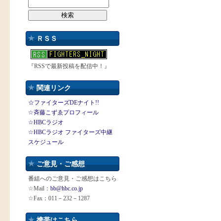
ＲＳＳ
『RSSで最新投稿を配信中！』
関連リンク
☆ファイターズDEナイト!!
☆斉藤こずゑプロフィール
☆HBCラジオ
☆HBCラジオ ファイターズ中継
スケジュール
ご意見・ご感想
番組へのご意見・ご感想はこちら
☆Mail：
bb@hbc.co.jp
☆Fax：011－232－1287
携帯はこちら