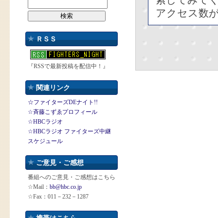
索してみて
アクセス数
ＲＳＳ
『RSSで最新投稿を配信中！』
関連リンク
☆ファイターズDEナイト!!
☆斉藤こずゑプロフィール
☆HBCラジオ
☆HBCラジオ ファイターズ中継
スケジュール
ご意見・ご感想
番組へのご意見・ご感想はこちら
☆Mail：
bb@hbc.co.jp
☆Fax：011－232－1287