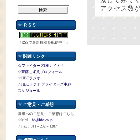
索してみて
アクセス数
ＲＳＳ
『RSSで最新投稿を配信中！』
関連リンク
☆ファイターズDEナイト!!
☆斉藤こずゑプロフィール
☆HBCラジオ
☆HBCラジオ ファイターズ中継
スケジュール
ご意見・ご感想
番組へのご意見・ご感想はこちら
☆Mail：
bb@hbc.co.jp
☆Fax：011－232－1287