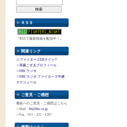
ＲＳＳ
『RSSで最新投稿を配信中！』
関連リンク
☆ファイターズDEナイト!!
☆斉藤こずゑプロフィール
☆HBCラジオ
☆HBCラジオ ファイターズ中継
スケジュール
ご意見・ご感想
番組へのご意見・ご感想はこちら
☆Mail：
bb@hbc.co.jp
☆Fax：011－232－1287