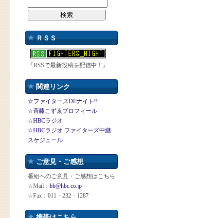
ＲＳＳ
『RSSで最新投稿を配信中！』
関連リンク
☆ファイターズDEナイト!!
☆斉藤こずゑプロフィール
☆HBCラジオ
☆HBCラジオ ファイターズ中継
スケジュール
ご意見・ご感想
番組へのご意見・ご感想はこちら
☆Mail：
bb@hbc.co.jp
☆Fax：011－232－1287
携帯はこちら