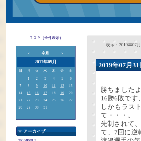
ＴＯＰ（全件表示）
表示：2019年07月
今月
＜
＞
2017年05月
2019年07
日
月
火
水
木
金
土
1
2
3
4
5
6
7
8
9
10
11
12
13
勝ちましたよ
14
15
16
17
18
19
20
16勝6敗で
21
22
23
24
25
26
27
しかもラス
28
29
30
31
て・・・。
先制されて
て、7回に逆
アーカイブ
渡邉選手の
2026年08月