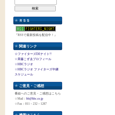
ＲＳＳ
『RSSで最新投稿を配信中！』
関連リンク
☆ファイターズDEナイト!!
☆斉藤こずゑプロフィール
☆HBCラジオ
☆HBCラジオ ファイターズ中継
スケジュール
ご意見・ご感想
番組へのご意見・ご感想はこちら
☆Mail：
bb@hbc.co.jp
☆Fax：011－232－1287