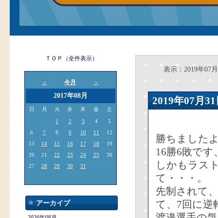
ＴＯＰ（全件表示）
表示：2019年07月
今月
＜
＞
2017年08月
2019年07
日
月
火
水
木
金
土
1
2
3
4
5
6
7
8
9
10
11
12
勝ちましたよ
13
14
15
16
17
18
19
16勝6敗で
20
21
22
23
24
25
26
しかもラス
27
28
29
30
31
て・・・。
先制されて
て、7回に逆
アーカイブ
渡邉選手の
2026年08月