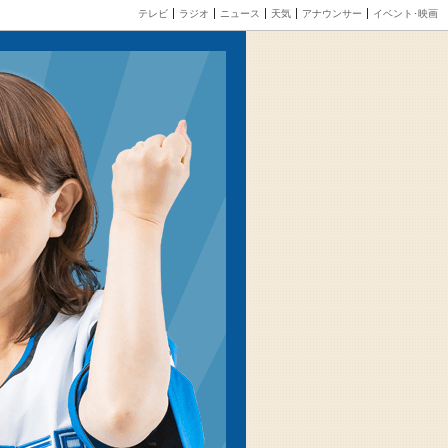
テレビ
ラジオ
ニュース
天気
アナウンサー
イベント･映画