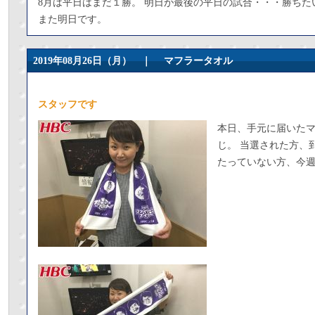
8月は平日はまだ１勝。 明日が最後の平日の試合・・・勝ちた
また明日です。
2019年08月26日（月） ｜
マフラータオル
スタッフです
本日、手元に届いた
じ。 当選された方、
たっていない方、今