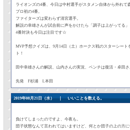
ライオンズの4番、今日は中村選手がスタメン自体から外れて
プロ初の4番。
ファイターズは変わらず清宮選手。
解説の幸雄さんが試合前に声をかけたら「調子は上がってる」
4番対決も今日は注目です☆
MVP予想クイズは、9月14日（土）ホークス戦のスターシート
ト！
田中幸雄さんの解説、山内さんの実況、ベンチは復活・卓田さ
先発 F杉浦 L本田
2019年08月21日（水） ｜
いいことを数える。
負けてしまったのですよ、今夜も。
団子状態なんて言われてはいますけど、何とか団子の上の方に