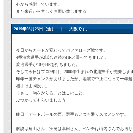
心から感謝しています。
また来週から宜しくお願い致します☆
2019年08月23日（金） ｜
大阪です。
今日からカードが変わってバファローズ戦です。
4番清宮選手が2試合連続のHRと乗ってきました。
渡邉選手が10号HRを打ちました。
そして今日はプロ2年目、2000年生まれの北浦投手が先発しま
昨年一度チャンスがありましたが、地震で中止になって一年越
相手は山岡投手。
まさに「胸をかりる」とはこのこと。
ぶつかってもらいましょう！
昨日、デッドボールの西川選手もいつも通りスタメンです。
解説は建山さん、実況は卓田さん、ベンチは山内さんでお送り