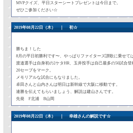
MVPクイズ、平日スターシートプレゼントは今日まで。
ぜひご参加ください☆
2019年08月22日（木） ｜
初☆
勝ちま！した
8月の平日初勝利です〜、やっぱりファイターズ讃歌に乗せて
渡邉選手は自身初の2ケタHR、玉井投手は自己最多の50試合
20セーブをマーク。
メモリアルな試合にもなりました。
卓田さんと山内さんは明日は新幹線で大阪に移動です。
連勝を伝えてもらいましょう、解説は建山さんです。
先発 F北浦 B山岡
2019年08月22日（木） ｜
幸雄さんの解説です☆