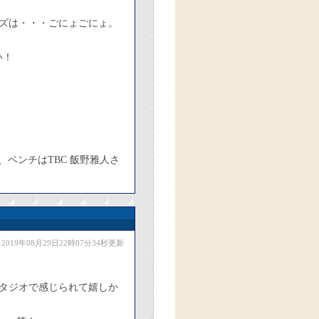
ズは・・・ごにょごにょ。
い！
ベンチはTBC 飯野雅人さ
2019年08月29日22時07分34秒更新
タジオで感じられて嬉しか