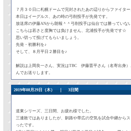
７月３０日に札幌ドームで完封されたあの辺りからファイター
本日はイーグルス、あの時の弓削投手が先発です。
放送席の伊藤ANから朗報＾＾弓削投手は仙台では勝っていな
こちらは若さと度胸では負けません、北浦投手が先発です☆
思い切って投げてもらいましょう。
先発・初勝利を♪
そして、８月平日２勝目を♪
解説は上岡良一さん、実況はTBC 伊藤晋平さん（名寄出身）、
んでお送りします。
2019年08月29日（木） ｜
3日間
道東シリーズ、三日間、お疲れ様でした。
三連敗ではありましたが、釧路や帯広の空気を試合中継からス
ったです。