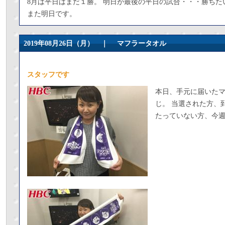
8月は平日はまだ１勝。 明日が最後の平日の試合・・・勝ちた
また明日です。
2019年08月26日（月） ｜
マフラータオル
スタッフです
本日、手元に届いた
じ。 当選された方、
たっていない方、今