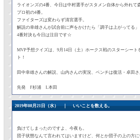
ライオンズの4番、今日は中村選手がスタメン自体から外れて
プロ初の4番。
ファイターズは変わらず清宮選手。
解説の幸雄さんが試合前に声をかけたら「調子は上がってる」
4番対決も今日は注目です☆
MVP予想クイズは、9月14日（土）ホークス戦のスターシート
ト！
田中幸雄さんの解説、山内さんの実況、ベンチは復活・卓田さ
先発 F杉浦 L本田
2019年08月21日（水） ｜
いいことを数える。
負けてしまったのですよ、今夜も。
団子状態なんて言われてはいますけど、何とか団子の上の方に