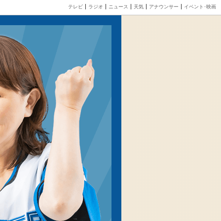
テレビ
ラジオ
ニュース
天気
アナウンサー
イベント･映画