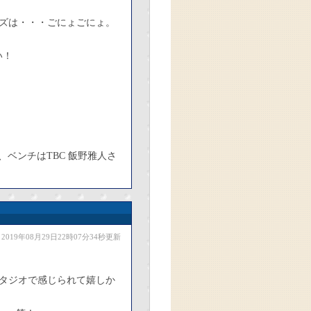
ズは・・・ごにょごにょ。
い！
ベンチはTBC 飯野雅人さ
2019年08月29日22時07分34秒更新
タジオで感じられて嬉しか