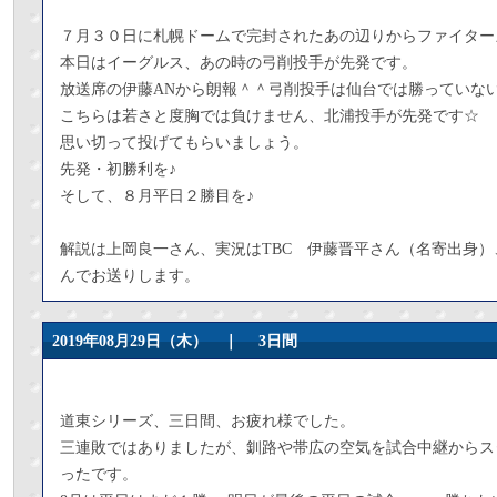
７月３０日に札幌ドームで完封されたあの辺りからファイター
本日はイーグルス、あの時の弓削投手が先発です。
放送席の伊藤ANから朗報＾＾弓削投手は仙台では勝っていな
こちらは若さと度胸では負けません、北浦投手が先発です☆
思い切って投げてもらいましょう。
先発・初勝利を♪
そして、８月平日２勝目を♪
解説は上岡良一さん、実況はTBC 伊藤晋平さん（名寄出身）、
んでお送りします。
2019年08月29日（木） ｜
3日間
道東シリーズ、三日間、お疲れ様でした。
三連敗ではありましたが、釧路や帯広の空気を試合中継からス
ったです。