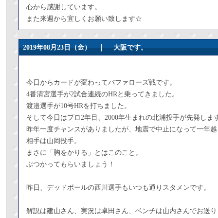
心から感謝しています。
また来週から宜しくお願い致します☆
2019年08月23日（金） ｜
大阪です。
今日からカードが変わってバファローズ戦です。
4番清宮選手が2試合連続のHRと乗ってきました。
渡邉選手が10号HRを打ちました。
そして今日はプロ2年目、2000年生まれの北浦投手が先発しま
昨年一度チャンスがありましたが、地震で中止になって一年越
相手は山岡投手。
まさに「胸をかりる」とはこのこと。
ぶつかってもらいましょう！
昨日、デッドボールの西川選手もいつも通りスタメンです。
解説は建山さん、実況は卓田さん、ベンチは山内さんでお送り