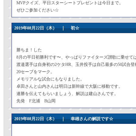
MVPクイズ、平日スターシートプレゼントは今日まで。
ぜひご参加ください☆
2019年08月22日（木） ｜
初☆
勝ちま！した
8月の平日初勝利です〜、やっぱりファイターズ讃歌に乗せて
渡邉選手は自身初の2ケタHR、玉井投手は自己最多の50試合
20セーブをマーク。
メモリアルな試合にもなりました。
卓田さんと山内さんは明日は新幹線で大阪に移動です。
連勝を伝えてもらいましょう、解説は建山さんです。
先発 F北浦 B山岡
2019年08月22日（木） ｜
幸雄さんの解説です☆