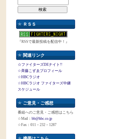
ＲＳＳ
『RSSで最新投稿を配信中！』
関連リンク
☆ファイターズDEナイト!!
☆斉藤こずゑプロフィール
☆HBCラジオ
☆HBCラジオ ファイターズ中継
スケジュール
ご意見・ご感想
番組へのご意見・ご感想はこちら
☆Mail：
bb@hbc.co.jp
☆Fax：011－232－1287
携帯はこちら