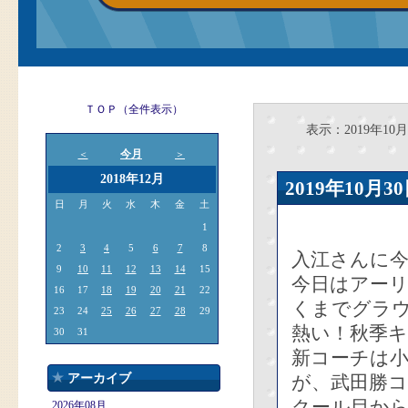
ＴＯＰ（全件表示）
表示：2019年10月
今月
＜
＞
2018年12月
2019年10
日
月
火
水
木
金
土
1
2
3
4
5
6
7
8
入江さんに
9
10
11
12
13
14
15
今日はアーリ
16
17
18
19
20
21
22
くまでグラ
23
24
25
26
27
28
29
熱い！秋季
30
31
新コーチは
アーカイブ
が、武田勝コ
クール目か
2026年08月